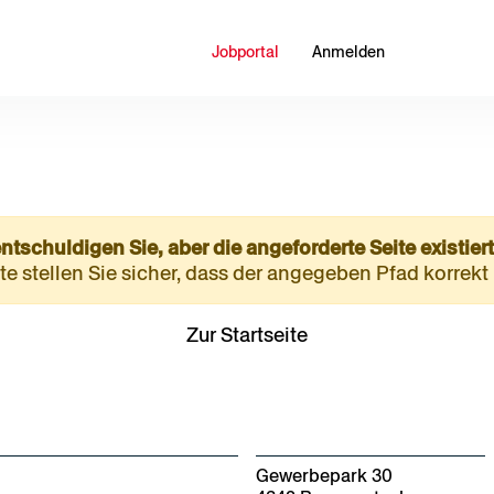
Jobportal
Anmelden
entschuldigen Sie, aber die angeforderte Seite existiert
tte stellen Sie sicher, dass der angegeben Pfad korrekt i
Zur Startseite
Unser Versprechen
Le
Geschichte
Wi
Unternehmensführung
J
Gewerbepark 30
Nachhaltigkeit
Of