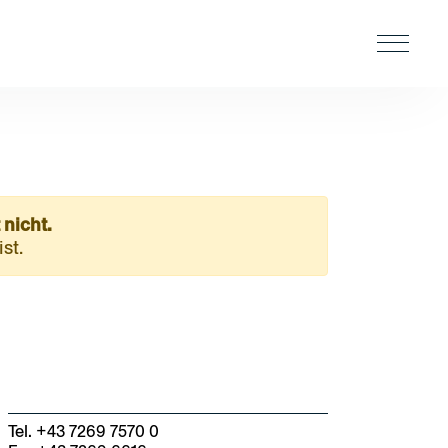
Navbar 
 nicht.
st.
hrlinge
r bieten
ob-Chancen
Tel. +43 7269 7570 0
fene Stellen